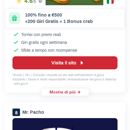
4.6
/5
100% fino a €500
+200 Giri Gratis + 1 Bonus crab
Tornei con premi reali
Giri gratis ogni settimana
Sfide a tempo con ricompense
Visita il sito
*Avviso | 18+ | Consulta i requisiti sul sito web dell'operatore di gioco
d'azzardo | Gioca in modo responsabile | Autoesclusione dal gioco a distanza
- adm.gov.it
Mostra di più
Mr. Pacho
8