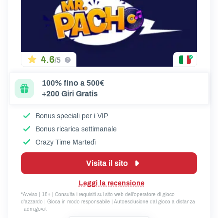
4.6
/5
100% fino a 500€
+200 Giri Gratis
Bonus speciali per i VIP
Bonus ricarica settimanale
Crazy Time Martedì
Visita il sito
Leggi la recensione
*Avviso | 18+ | Consulta i requisiti sul sito web dell'operatore di gioco
d'azzardo | Gioca in modo responsabile | Autoesclusione dal gioco a distanza
- adm.gov.it