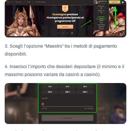
3. Scegli l’opzione “Maestro” tra i metodi di pagamento
disponibili.
4. Inserisci l’importo che desideri depositare (il minimo e il
massimo possono variare da casinò a casinò).