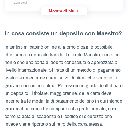
- adm.gov.it
Mostra di più
In cosa consiste un deposito con Maestro?
In tantissimi casinò online al giorno d’oggi è possibile
effettuare un deposito tramite il circuito Maestro, che altro
non è che una carta di debito conosciuta e apprezzata a
livello internazionale. Si tratta di un metodo di pagamento
usato da un enorme quantitativo di utenti che sono soliti
giocare nei casinò online. Per essere in grado di effettuare
un deposito, il titolare, maggiorenne, della carta deve
inserire tra le modalità di pagamento del sito in cui intende
giocare il numero che compare sulla parte frontale, così
come la data di scadenza e il codice di sicurezza che
invece viene riportato sul retro della carta stessa.