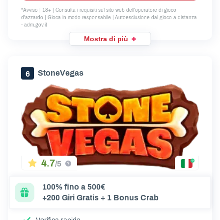
*Avviso | 18+ | Consulta i requisiti sul sito web dell'operatore di gioco
d'azzardo | Gioca in modo responsabile | Autoesclusione dal gioco a distanza
- adm.gov.it
Mostra di più
StoneVegas
6
4.7
/5
100% fino a 500€
+200 Giri Gratis + 1 Bonus Crab