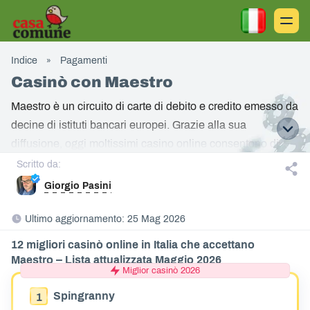
Indice
Pagamenti
»
Casinò con Maestro
Maestro è un circuito di carte di debito e credito emesso da
decine di istituti bancari europei. Grazie alla sua
diffusione, oggi moltissimi casino online consentono di
effettuare transazioni con questa carta. Consente prelievi
Scritto da:
ATM, pagamenti contactless/chip&PIN nei negozi e
Giorgio Pasini
acquisti online. Ha costi generalmente più bassi rispetto
ad altri circuiti come Visa o Mastercard. In questo articolo
Ultimo aggiornamento:
25 Mag 2026
passeremo in rassegna le principali caratteristiche che
12 migliori casinò online in Italia che accettano
rendono Maestro uno dei metodi di pagamento preferiti per
Maestro – Lista attualizzata Maggio 2026
Miglior casinò 2026
i casino digitali: dalla sua sicurezza alla velocità delle
transazioni, dai limiti di deposito e prelievo alle
Spingranny
1