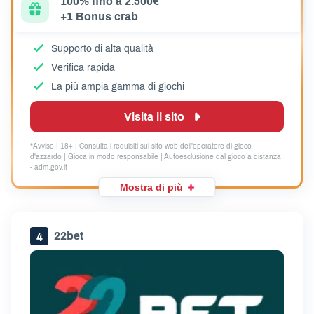
100% fino a 2.500€
+1 Bonus crab
Supporto di alta qualità
Verifica rapida
La più ampia gamma di giochi
Visita il sito
*Avviso | 18+ | Consulta i requisiti sul sito web dell'operatore di gioco
d'azzardo | Gioca in modo responsabile | Autoesclusione dal gioco a distanza
- adm.gov.it
Mostra di più
22bet
4