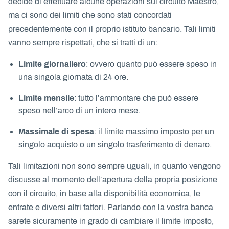
decide di effettuare alcune operazioni sul circuito Maestro,
ma ci sono dei limiti che sono stati concordati
precedentemente con il proprio istituto bancario. Tali limiti
vanno sempre rispettati, che si tratti di un:
Limite giornaliero
: ovvero quanto può essere speso in
una singola giornata di 24 ore.
Limite mensile
: tutto l’ammontare che può essere
speso nell’arco di un intero mese.
Massimale di spesa
: il limite massimo imposto per un
singolo acquisto o un singolo trasferimento di denaro.
Tali limitazioni non sono sempre uguali, in quanto vengono
discusse al momento dell’apertura della propria posizione
con il circuito, in base alla disponibilità economica, le
entrate e diversi altri fattori. Parlando con la vostra banca
sarete sicuramente in grado di cambiare il limite imposto,