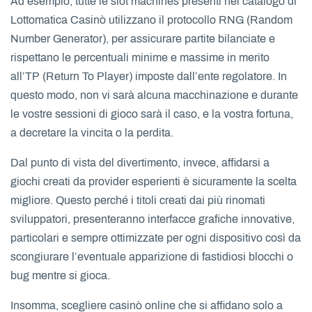
Ad esempio, tutte le slot machines presenti nel catalogo di
Lottomatica Casinò utilizzano il protocollo RNG (Random
Number Generator), per assicurare partite bilanciate e
rispettano le percentuali minime e massime in merito
all’TP (Return To Player) imposte dall’ente regolatore. In
questo modo, non vi sarà alcuna macchinazione e durante
le vostre sessioni di gioco sarà il caso, e la vostra fortuna,
a decretare la vincita o la perdita.
Dal punto di vista del divertimento, invece, affidarsi a
giochi creati da provider esperienti è sicuramente la scelta
migliore. Questo perché i titoli creati dai più rinomati
sviluppatori, presenteranno interfacce grafiche innovative,
particolari e sempre ottimizzate per ogni dispositivo così da
scongiurare l’eventuale apparizione di fastidiosi blocchi o
bug mentre si gioca.
Insomma, scegliere casinò online che si affidano solo a