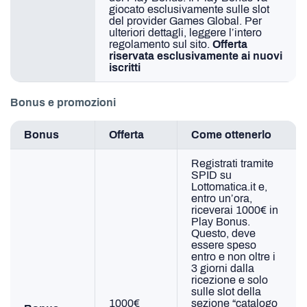
giocato esclusivamente sulle slot
del provider Games Global. Per
ulteriori dettagli, leggere l’intero
regolamento sul sito.
Offerta
riservata esclusivamente ai nuovi
iscritti
Bonus e promozioni
Bonus
Offerta
Come ottenerlo
Registrati tramite
SPID su
Lottomatica.it e,
entro un’ora,
riceverai 1000€ in
Play Bonus.
Questo, deve
essere speso
entro e non oltre i
3 giorni dalla
ricezione e solo
sulle slot della
1000€
sezione “catalogo