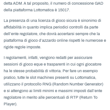
detta ADM. A tal proposito, il numero di concessione GAD
della piattaforma Lottomatica è 15017.
La presenza di una licenza di gioco sicura è sinonimo di
affidabilità in quanto implica periodici controlli da parte
dell’ente regolatore, che dovrà accertarsi sempre che la
piattaforma di gioco d’azzardo online rispetti le numerose e
rigide regole imposte.
I regolamenti, infatti, vengono redatti per assicurare
sessioni di gioco eque e trasparenti in cui ogni giocatore
ha le stesse probabilità di vittoria. Per fare un esempio
pratico, tutte le slot machines presenti su Lottomatica,
utilizzano il protocollo RNG (Random Number Generator)
e si attengono ai limiti minimi e massimi imposti dall’ente
regolatore in merito alle percentuali di RTP (Return To
Player).