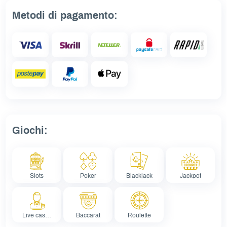
Metodi di pagamento:
Giochi:
Slots
Poker
Blackjack
Jackpot
Live casino
Baccarat
Roulette