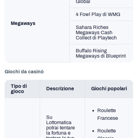
Global
4 Fowl Play di WMG
Megaways
Sahara Riches
Megaways Cash
Collect di Playtech
Buffalo Rising
Megaways di Blueprint
Giochi da casinò
Tipo di
Descrizione
Giochi popolari
gioco
Roulette
Su
Francese
Lottomatica
potrai tentare
Roulette
la fortuna e