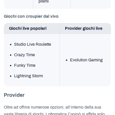
premi
Giochi con croupier dal vivo
Giochi live popolari
Provider giochi live
Studio Live Roulette
Crazy Time
Evolution Gaming
Funky Time
Lightning Storm
Provider
Oltre ad offrire numerose opzioni, all’interno della sua
vasta libreria di giochi, Lottomatica Casinò si affida solo