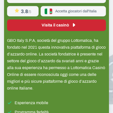
3.8
Accetta giocatori dall'Italia
/5
Visita il casinò
GBO Italy S.P.A, società del gruppo Lottomatica, ha
fondato nel 2021 questa innovativa piattaforma di gioco
d’azzardo online. La società fondatrice è presente nel
settore del gioco d’azzardo da svariati anni e grazie
alla sua esperienza ha permesso a Lottomatica Casinò
Online di essere riconosciuta oggi come una delle
migliori e più sicure piattaforme di gioco d’azzardo
online Italiane.
Esperienza mobile
Programma fedeltà