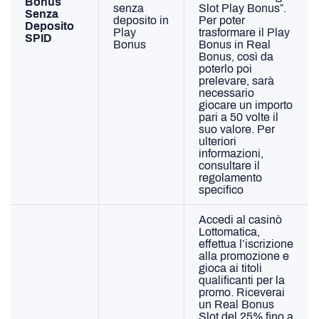
Bonus
senza
Slot Play Bonus”.
Senza
deposito in
Per poter
Deposito
Play
trasformare il Play
SPID
Bonus
Bonus in Real
Bonus, così da
poterlo poi
prelevare, sarà
necessario
giocare un importo
pari a 50 volte il
suo valore. Per
ulteriori
informazioni,
consultare il
regolamento
specifico
Accedi al casinò
Lottomatica,
effettua l’iscrizione
alla promozione e
gioca ai titoli
qualificanti per la
promo. Riceverai
un Real Bonus
Slot del 25% fino a