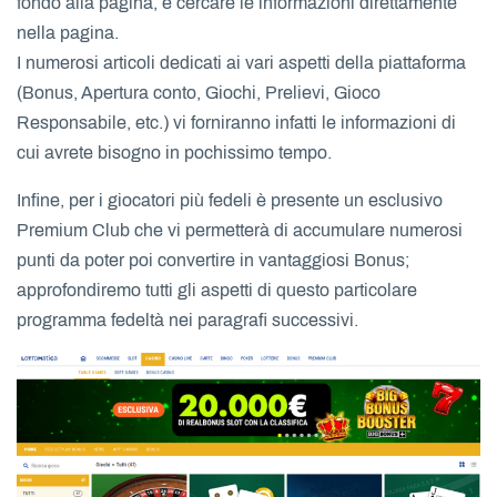
fondo alla pagina, e cercare le informazioni direttamente
nella pagina.
I numerosi articoli dedicati ai vari aspetti della piattaforma
(Bonus, Apertura conto, Giochi, Prelievi, Gioco
Responsabile, etc.) vi forniranno infatti le informazioni di
cui avrete bisogno in pochissimo tempo.
Infine, per i giocatori più fedeli è presente un esclusivo
Premium Club che vi permetterà di accumulare numerosi
punti da poter poi convertire in vantaggiosi Bonus;
approfondiremo tutti gli aspetti di questo particolare
programma fedeltà nei paragrafi successivi.