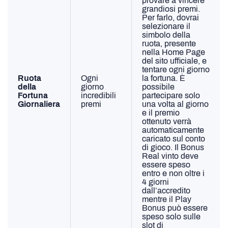
provare a vincere
grandiosi premi.
Per farlo, dovrai
selezionare il
simbolo della
ruota, presente
nella Home Page
del sito ufficiale, e
tentare ogni giorno
Ruota
Ogni
la fortuna. È
della
giorno
possibile
Fortuna
incredibili
partecipare solo
Giornaliera
premi
una volta al giorno
e il premio
ottenuto verrà
automaticamente
caricato sul conto
di gioco. Il Bonus
Real vinto deve
essere speso
entro e non oltre i
4 giorni
dall’accredito
mentre il Play
Bonus può essere
speso solo sulle
slot di