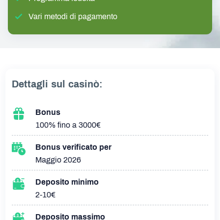
Vari metodi di pagamento
Dettagli sul casinò:
Bonus
100% fino a 3000€
Bonus verificato per
Maggio 2026
Deposito minimo
2-10€
Deposito massimo