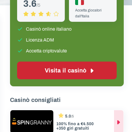
3.6
/5
Accetta giocatori
dall'Italia
Casinò online italiano
Licenza ADM
Accetta criptovalute
Visita il casinò
Casinò consigliati
5.0
/5
100% fino a €4.500
+350 giri gratuiti