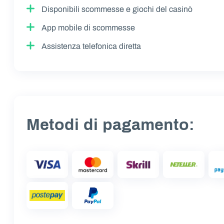
Disponibili scommesse e giochi del casinò
App mobile di scommesse
Assistenza telefonica diretta
Metodi di pagamento: