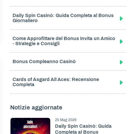
Daily Spin Casinò: Guida Completa al Bonus
Giornaliero
Come Approfittare del Bonus Invita un Amico
- Strategie e Consigli
Bonus Compleanno Casinò
Cards of Asgard All Aces: Recensione
Completa
Notizie aggiornate
25 Mag 2026
Daily Spin Casinò: Guida
Completa al Bonus