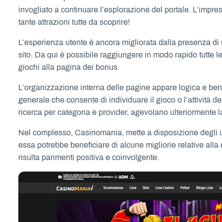
invogliato a continuare l’esplorazione del portale. L’impre
tante attrazioni tutte da scoprire!
L’esperienza utente è ancora migliorata dalla presenza di 
sito. Da qui è possibile raggiungere in modo rapido tutte le
giochi alla pagina dei bonus.
L’organizzazione interna delle pagine appare logica e ben
generale che consente di individuare il gioco o l’attività des
ricerca per categoria e provider, agevolano ulteriormente l
Nel complesso, Casinomania, mette a disposizione degli ut
essa potrebbe beneficiare di alcune migliorie relative alla 
risulta parimenti positiva e coinvolgente.