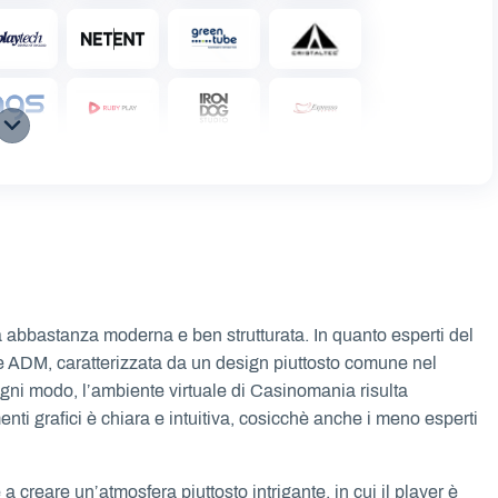
a abbastanza moderna e ben strutturata. In quanto esperti del
ine ADM, caratterizzata da un design piuttosto comune nel
ogni modo, l’ambiente virtuale di Casinomania risulta
enti grafici è chiara e intuitiva, cosicchè anche i meno esperti
 a creare un’atmosfera piuttosto intrigante, in cui il player è