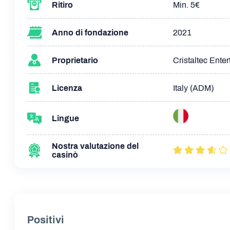
Ritiro
Min. 5€
Anno di fondazione
2021
Proprietario
Cristaltec Enter
Licenza
Italy (ADM)
Lingue
Nostra valutazione del
casinò
Positivi