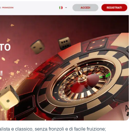
a e classico, senza fronzoli e di facile fruizione;