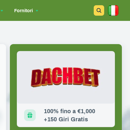
Fornitori
100% fino a €1,000
+150 Giri Gratis