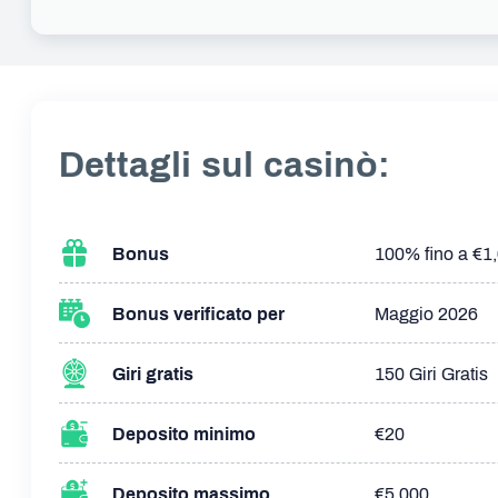
Dettagli sul casinò:
Bonus
100% fino a €1
Bonus verificato per
Maggio 2026
Giri gratis
150 Giri Gratis
Deposito minimo
€20
Deposito massimo
€5,000