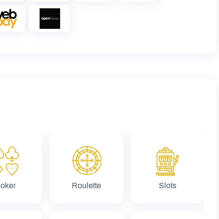
oker
Roulette
Slots