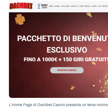
L’Home Page di Dachbet Casinò presenta un tema minimalist