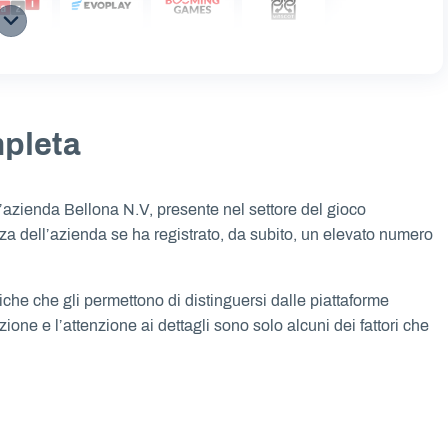
pleta
ll’azienda Bellona N.V, presente nel settore del gioco
nza dell’azienda se ha registrato, da subito, un elevato numero
he che gli permettono di distinguersi dalle piattaforme
izione e l’attenzione ai dettagli sono solo alcuni dei fattori che