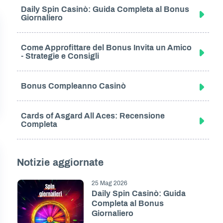
Daily Spin Casinò: Guida Completa al Bonus
Giornaliero
Come Approfittare del Bonus Invita un Amico
- Strategie e Consigli
Bonus Compleanno Casinò
Cards of Asgard All Aces: Recensione
Completa
Notizie aggiornate
25 Mag 2026
Daily Spin Casinò: Guida
Completa al Bonus
Giornaliero