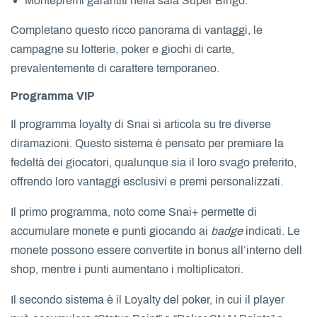
Montepremi garantiti nella sala Super Bingo.
Completano questo ricco panorama di vantaggi, le
campagne su lotterie, poker e giochi di carte,
prevalentemente di carattere temporaneo.
Programma VIP
Il programma loyalty di Snai si articola su tre diverse
diramazioni. Questo sistema è pensato per premiare la
fedeltà dei giocatori, qualunque sia il loro svago preferito,
offrendo loro vantaggi esclusivi e premi personalizzati.
Il primo programma, noto come Snai+ permette di
accumulare monete e punti giocando ai
badge
indicati. Le
monete possono essere convertite in bonus all’interno dell
shop, mentre i punti aumentano i moltiplicatori.
Il secondo sistema è il Loyalty del poker, in cui il player