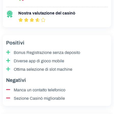
Nostra valutazione del casinò
Positivi
Bonus Registrazione senza deposito
Diverse app di gioco mobile
Ottima selezione di slot machine
Negativi
Manca un contatto telefonico
Sezione Casinò migliorabile