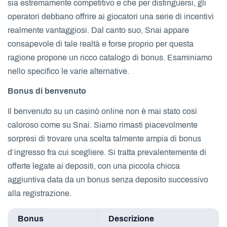
sia estremamente competitivo e che per distinguersi, gli
operatori debbano offrire ai giocatori una serie di incentivi
realmente vantaggiosi. Dal canto suo, Snai appare
consapevole di tale realtà e forse proprio per questa
ragione propone un ricco catalogo di bonus. Esaminiamo
nello specifico le varie alternative.
Bonus di benvenuto
Il benvenuto su un casinò online non è mai stato così
caloroso come su Snai. Siamo rimasti piacevolmente
sorpresi di trovare una scelta talmente ampia di bonus
d’ingresso fra cui scegliere. Si tratta prevalentemente di
offerte legate ai depositi, con una piccola chicca
aggiuntiva data da un bonus senza deposito successivo
alla registrazione.
Bonus
Descrizione