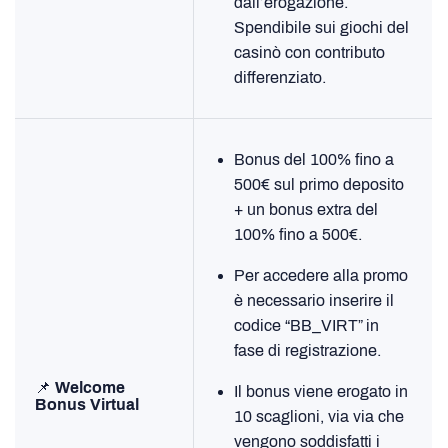
dall’erogazione.
Spendibile sui giochi del
casinò con contributo
differenziato.
Bonus del 100% fino a
500€ sul primo deposito
+ un bonus extra del
100% fino a 500€.
Per accedere alla promo
è necessario inserire il
codice “BB_VIRT” in
fase di registrazione.
📌
Welcome
Il bonus viene erogato in
Bonus Virtual
10 scaglioni, via via che
vengono soddisfatti i