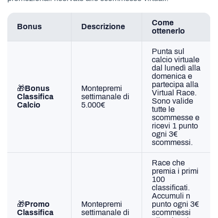
Come
Bonus
Descrizione
ottenerlo
Punta sul
calcio virtuale
dal lunedì alla
domenica e
partecipa alla
🎁
Bonus
Montepremi
Virtual Race.
Classifica
settimanale di
Sono valide
Calcio
5.000€
tutte le
scommesse e
ricevi 1 punto
ogni 3€
scommessi.
Race che
premia i primi
100
classificati.
Accumuli n
🎁
Promo
Montepremi
punto ogni 3€
Classifica
settimanale di
scommessi