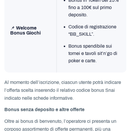
Bonus in Token del 25%
fino a 100€ sul primo
deposito.
Codice di registrazione
📌
Welcome
Bonus Giochi
“BB_SKILL”.
Bonus spendibile sui
tornei e tavoli sit’n’go di
poker e carte.
Al momento dell’iscrizione, ciascun utente potrà indicare
l’offerta scelta inserendo il relativo codice bonus Snai
indicato nelle schede informative.
Bonus senza deposito e altre offerte
Oltre ai bonus di benvenuto, l’operatore ci presenta un
corposo assortimento di offerte permanenti, più una