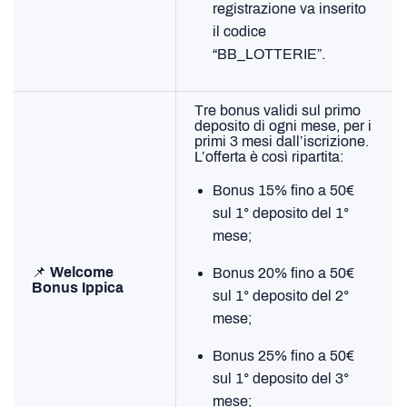
registrazione va inserito
il codice
“BB_LOTTERIE”.
Tre bonus validi sul primo
deposito di ogni mese, per i
primi 3 mesi dall’iscrizione.
L’offerta è così ripartita:
Bonus 15% fino a 50€
sul 1° deposito del 1°
mese;
📌
Welcome
Bonus 20% fino a 50€
Bonus Ippica
sul 1° deposito del 2°
mese;
Bonus 25% fino a 50€
sul 1° deposito del 3°
mese;