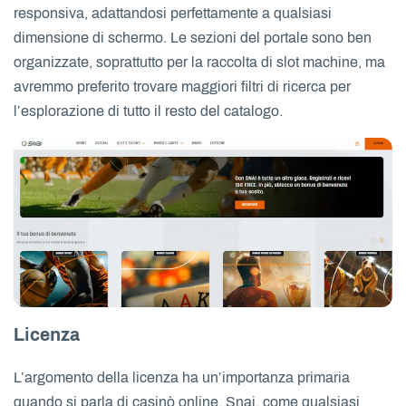
responsiva, adattandosi perfettamente a qualsiasi
dimensione di schermo. Le sezioni del portale sono ben
organizzate, soprattutto per la raccolta di slot machine, ma
avremmo preferito trovare maggiori filtri di ricerca per
l’esplorazione di tutto il resto del catalogo.
Licenza
L’argomento della licenza ha un’importanza primaria
quando si parla di casinò online. Snai, come qualsiasi