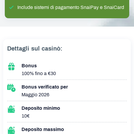
Include sistemi di pagamento SnaiPay e SnaiCard
Dettagli sul casinò:
Bonus
100% fino a €30
Bonus verificato per
Maggio 2026
Deposito minimo
10€
Deposito massimo