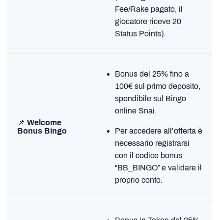
Fee/Rake pagato, il
giocatore riceve 20
Status Points).
Bonus del 25% fino a
100€ sul primo deposito,
spendibile sul Bingo
online Snai.
📌
Welcome
Bonus Bingo
Per accedere all’offerta è
necessario registrarsi
con il codice bonus
“BB_BINGO” e validare il
proprio conto.