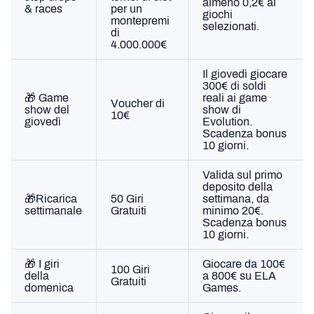
almeno 0,2€ ai
& races
per un
giochi
montepremi
selezionati.
di
4.000.000€
Il giovedì giocare
300€ di soldi
🎁 Game
reali ai game
Voucher di
show del
show di
10€
giovedì
Evolution.
Scadenza bonus
10 giorni.
Valida sul primo
deposito della
🎁Ricarica
50 Giri
settimana, da
settimanale
Gratuiti
minimo 20€.
Scadenza bonus
10 giorni.
🎁 I giri
Giocare da 100€
100 Giri
della
a 800€ su ELA
Gratuiti
domenica
Games.