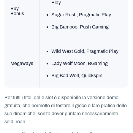
Play
Buy
Bonus
Sugar Rush, Pragmatic Play
Big Bamboo, Push Gaming
Wild West Gold, Pragmatic Play
Megaways
Lady Wolf Moon, BGaming
Big Bad Wolf, Quickspin
Per tutti i titoli delle slot è disponibile la versione demo
gratuita, che permette di testare il gioco e fare pratica delle
sue dinamiche, senza dover puntare necessariamente
soldi reali.