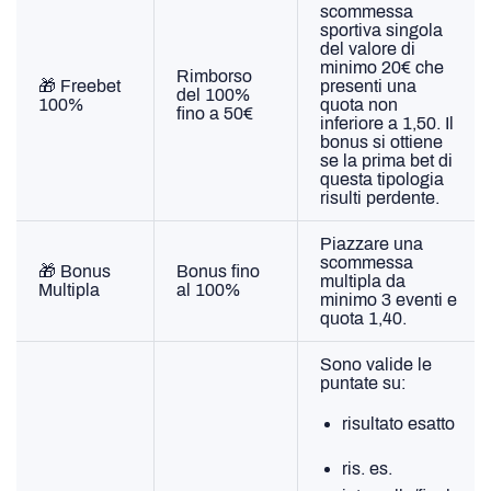
scommessa
sportiva singola
del valore di
minimo 20€ che
Rimborso
🎁 Freebet
presenti una
del 100%
100%
quota non
fino a 50€
inferiore a 1,50. Il
bonus si ottiene
se la prima bet di
questa tipologia
risulti perdente.
Piazzare una
scommessa
🎁 Bonus
Bonus fino
multipla da
Multipla
al 100%
minimo 3 eventi e
quota 1,40.
Sono valide le
puntate su:
risultato esatto
ris. es.