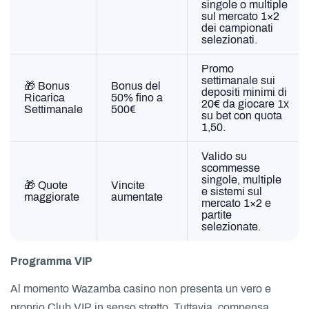
singole o multiple
sul mercato 1×2
dei campionati
selezionati.
Promo
settimanale sui
🎁 Bonus
Bonus del
depositi minimi di
Ricarica
50% fino a
20€ da giocare 1x
Settimanale
500€
su bet con quota
1,50.
Valido su
scommesse
singole, multiple
🎁 Quote
Vincite
e sistemi sul
maggiorate
aumentate
mercato 1×2 e
partite
selezionate.
Programma VIP
Al momento Wazamba casino non presenta un vero e
proprio Club VIP in senso stretto. Tuttavia, compensa