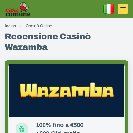
Indice
Casinò Online
»
Recensione Casinò
Wazamba
100% fino a €500