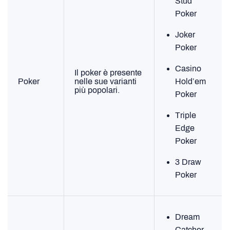
Stud
Poker
Joker
Poker
Casino
Il poker è presente
Poker
nelle sue varianti
Hold’em
più popolari.
Poker
Triple
Edge
Poker
3 Draw
Poker
Dream
Catcher