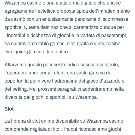
Wazamba casino è una piattaforma digitale che unisce
egregiamente l’eclettica proposta tipica dell’intrattenimento
da casinò con un entusiasmante panorama di scommesse
sportive. Questa destinazione si caratterizza dunque per
l’incredibile ricchezza di giochi e la varietà di passatempi,
fra cui troviamo table games, slot, gratta e vinci, casinò
live, quick games e tanto altro.
Attarverso questo palinsesto ludico così coinvolgente,
l’operatore apre per gli utenti una vasta gamma di
opportunità per vivere l’adrenalina del gioco d’azzardo e
del betting. Nei prossimi paragrafi ci addentreremo nella
diversità dei giochi disponibili su Wazamba.
Slot
La libreria di slot online disponibile su Wazamba casino
comprende migliaia di titoli, fra cui riconosciamo giochi