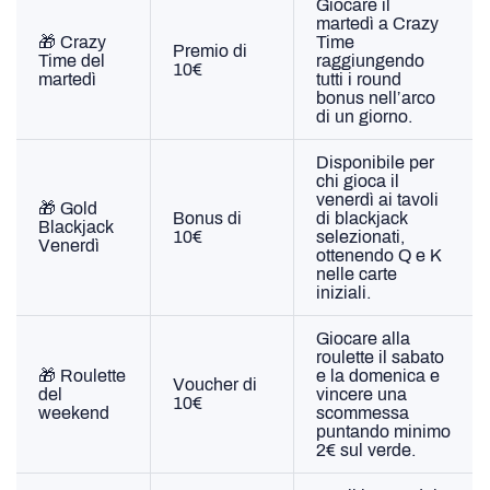
Giocare il
martedì a Crazy
🎁 Crazy
Time
Premio di
Time del
raggiungendo
10€
martedì
tutti i round
bonus nell’arco
di un giorno.
Disponibile per
chi gioca il
venerdì ai tavoli
🎁 Gold
Bonus di
di blackjack
Blackjack
10€
selezionati,
Venerdì
ottenendo Q e K
nelle carte
iniziali.
Giocare alla
roulette il sabato
🎁 Roulette
e la domenica e
Voucher di
del
vincere una
10€
weekend
scommessa
puntando minimo
2€ sul verde.