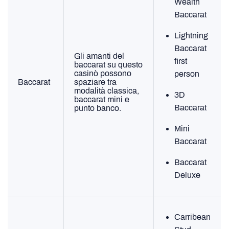
Wealth
Baccarat
Lightning
Baccarat
Gli amanti del
first
baccarat su questo
casinò possono
person
Baccarat
spaziare tra
modalità classica,
3D
baccarat mini e
Baccarat
punto banco.
Mini
Baccarat
Baccarat
Deluxe
Carribean