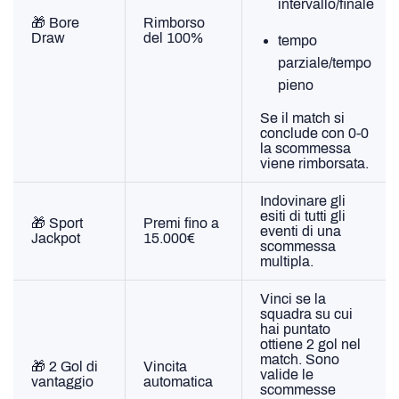
intervallo/finale
🎁 Bore
Rimborso
Draw
del 100%
tempo
parziale/tempo
pieno
Se il match si
conclude con 0-0
la scommessa
viene rimborsata.
Indovinare gli
esiti di tutti gli
🎁 Sport
Premi fino a
eventi di una
Jackpot
15.000€
scommessa
multipla.
Vinci se la
squadra su cui
hai puntato
ottiene 2 gol nel
match. Sono
🎁 2 Gol di
Vincita
valide le
vantaggio
automatica
scommesse