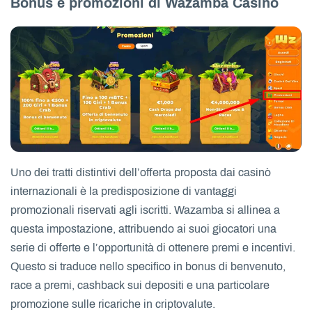
Bonus e promozioni di Wazamba Casino
Uno dei tratti distintivi dell’offerta proposta dai casinò
internazionali è la predisposizione di vantaggi
promozionali riservati agli iscritti. Wazamba si allinea a
questa impostazione, attribuendo ai suoi giocatori una
serie di offerte e l’opportunità di ottenere premi e incentivi.
Questo si traduce nello specifico in bonus di benvenuto,
race a premi, cashback sui depositi e una particolare
promozione sulle ricariche in criptovalute.