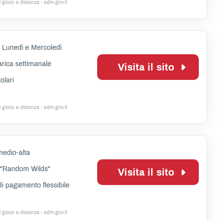
l gioco a distanza - adm.gov.it
 Lunedì e Mercoledì
arica settimanale
Visita il sito
olari
l gioco a distanza - adm.gov.it
 medio-alta
 "Random Wilds"
Visita il sito
di pagamento flessibile
l gioco a distanza - adm.gov.it