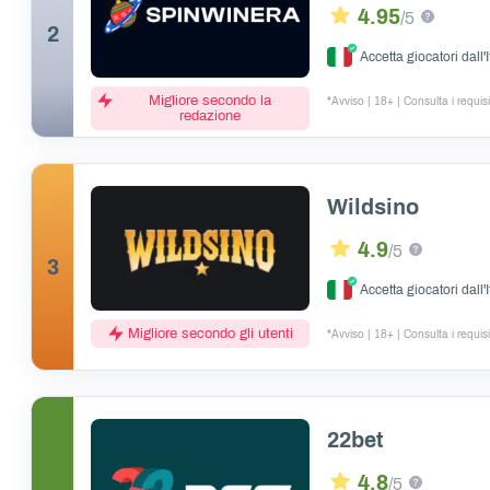
4.95
/5
2
Accetta giocatori dall'I
Migliore secondo la
*Avviso | 18+ | Consulta i requis
redazione
Wildsino
4.9
/5
3
Accetta giocatori dall'I
Migliore secondo gli utenti
*Avviso | 18+ | Consulta i requis
22bet
4.8
/5