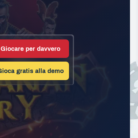
Giocare per davvero
Gioca gratis alla demo