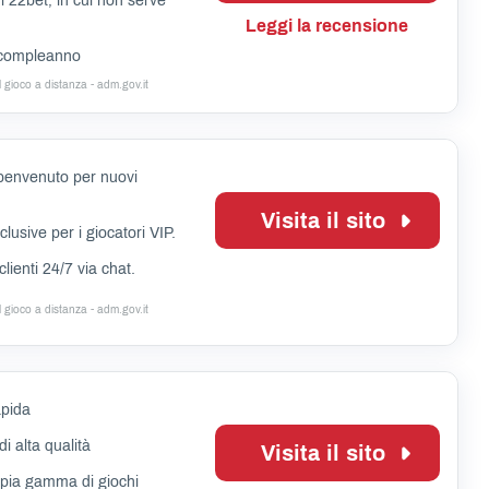
i 22bet, in cui non serve
Leggi la recensione
 compleanno
l gioco a distanza - adm.gov.it
benvenuto per nuovi
Visita il sito
clusive per i giocatori VIP.
lienti 24/7 via chat.
l gioco a distanza - adm.gov.it
apida
i alta qualità
Visita il sito
pia gamma di giochi