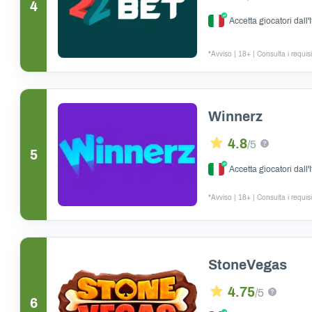
4
Accetta giocatori dall'I
*Avviso | 18+ | Consulta i requis
Winnerz
4.8
/5
5
Accetta giocatori dall'I
*Avviso | 18+ | Consulta i requis
StoneVegas
4.75
/5
6