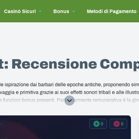
Casinò Sicuri
Bonus
Metodi di Pagamento
ot: Recensione Com
de ispirazione dai barbari delle epoche antiche, proponendo sim
aggia e primitiva grazie ai suoi effetti sonori tribali e alle illust
alle funzioni bonus presenti. Particolarmente remunerativa è la gi
d emozionare sia i veterani del casinò online sia i neofiti.
0
0