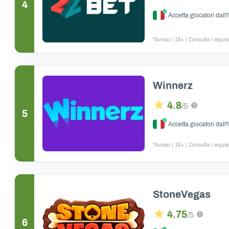
4
Accetta giocatori dall'I
*Avviso | 18+ | Consulta i requis
Winnerz
4.8
/5
5
Accetta giocatori dall'I
*Avviso | 18+ | Consulta i requis
StoneVegas
4.75
/5
6