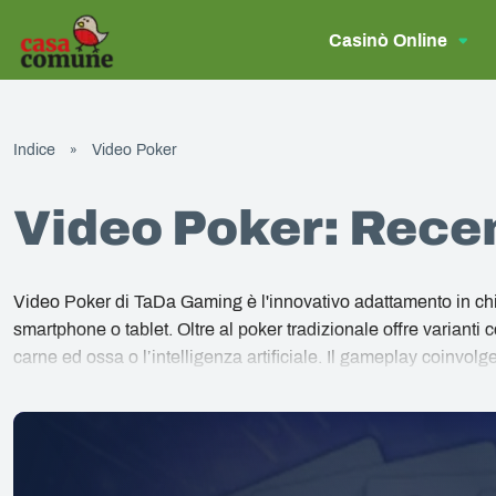
Casinò Online
Indice
Video Poker
»
Video Poker: Rece
Video Poker di TaDa Gaming è l'innovativo adattamento in chiave
smartphone o tablet. Oltre al poker tradizionale offre varianti
carne ed ossa o l’intelligenza artificiale. Il gameplay coinvol
high-tech, perfetto per dilettarsi con le carte ovunque ti trovi 