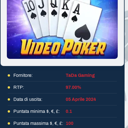
Fornitore:
TaDa Gaming
RTP:
97.00%
Data di uscita:
05 Aprile 2024
Puntata minima $, €, £:
0.1
Puntata massima $, €, £:
100