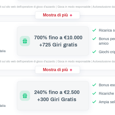
iti sul sito web dell'operatore di gioco d'azzardo | Gioca in modo responsabile | Autoesclusione da
Mostra di più
Ricarica 
700% fino a €10.000
Bonus per
amico
+725 Giri gratis
talia
Giochi cri
iti sul sito web dell'operatore di gioco d'azzardo | Gioca in modo responsabile | Autoesclusione da
Mostra di più
Bonus esc
240% fino a €2.500
Ricariche 
+300 Giri Gratis
Ampia sel
talia