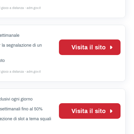
l gioco a distanza - adm.gov.it
settimanale
 la segnalazione di un
Visita il sito
pto
l gioco a distanza - adm.gov.it
lusivi ogni giorno
settimanali fino al 50%
Visita il sito
ezione di slot a tema squali