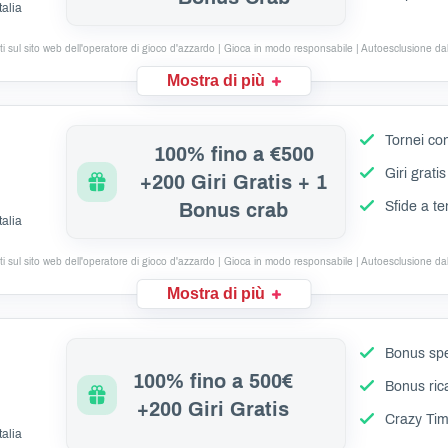
talia
iti sul sito web dell'operatore di gioco d'azzardo | Gioca in modo responsabile | Autoesclusione da
Mostra di più
Tornei con
100% fino a €500
Giri grati
+200 Giri Gratis + 1
Bonus crab
Sfide a t
talia
iti sul sito web dell'operatore di gioco d'azzardo | Gioca in modo responsabile | Autoesclusione da
Mostra di più
Bonus spec
100% fino a 500€
Bonus ric
+200 Giri Gratis
Crazy Tim
talia