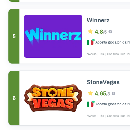
Winnerz
4.8
/5
5
Accetta giocatori dall'I
*Avviso | 18+ | Consulta i requis
StoneVegas
4.65
/5
6
Accetta giocatori dall'I
*Avviso | 18+ | Consulta i requis