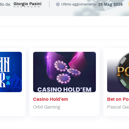
Giorgio Pasini
tto da:
25 Mag 2026
Ultimo aggiornamento:
Casino Hold'em
Bet on Po
Orbit Gaming
Pascal Ga