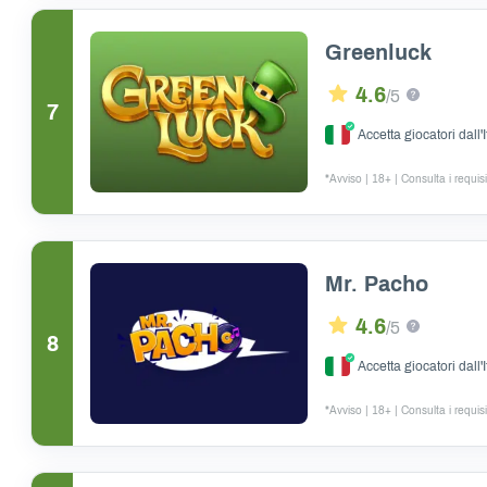
Greenluck
4.6
/5
7
Accetta giocatori dall'I
*Avviso | 18+ | Consulta i requis
Mr. Pacho
4.6
/5
8
Accetta giocatori dall'I
*Avviso | 18+ | Consulta i requis