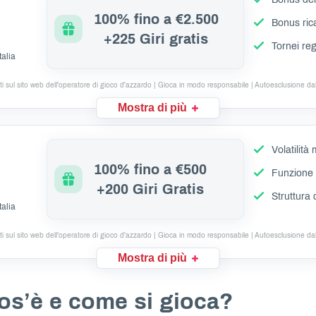
100% fino a €2.500
Bonus ric
+225 Giri gratis
Tornei reg
talia
iti sul sito web dell'operatore di gioco d'azzardo | Gioca in modo responsabile | Autoesclusione da
Mostra di più
Volatilità
100% fino a €500
Funzione
+200 Giri Gratis
Struttura 
talia
iti sul sito web dell'operatore di gioco d'azzardo | Gioca in modo responsabile | Autoesclusione da
Mostra di più
cos’è e come si gioca?