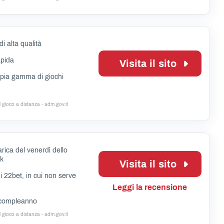
i alta qualità
apida
Visita il sito
pia gamma di giochi
l gioco a distanza - adm.gov.it
rica del venerdì dello
ok
Visita il sito
i 22bet, in cui non serve
Leggi la recensione
 compleanno
l gioco a distanza - adm.gov.it