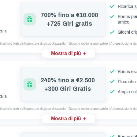
Ricarica 
700% fino a €10.000
Bonus per
amico
+725 Giri gratis
talia
Giochi cri
iti sul sito web dell'operatore di gioco d'azzardo | Gioca in modo responsabile | Autoesclusione da
Mostra di più
Bonus esc
240% fino a €2.500
Ricariche 
+300 Giri Gratis
Ampia sel
talia
iti sul sito web dell'operatore di gioco d'azzardo | Gioca in modo responsabile | Autoesclusione da
Mostra di più
Bonus del