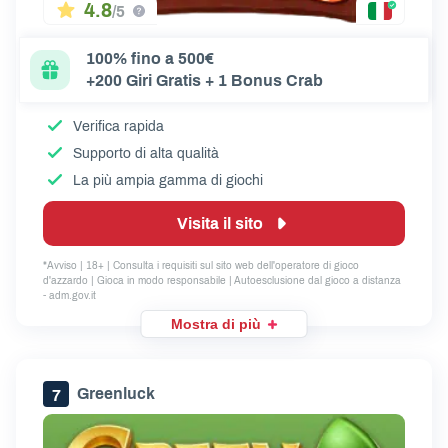
4.8
/5
100% fino a 500€
+200 Giri Gratis + 1 Bonus Crab
Verifica rapida
Supporto di alta qualità
La più ampia gamma di giochi
Visita il sito
*Avviso | 18+ | Consulta i requisiti sul sito web dell'operatore di gioco
d'azzardo | Gioca in modo responsabile | Autoesclusione dal gioco a distanza
- adm.gov.it
Mostra di più
Greenluck
7