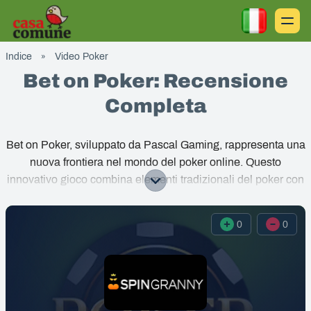
Indice
Video Poker
»
Bet on Poker: Recensione
Completa
Bet on Poker, sviluppato da Pascal Gaming, rappresenta una
nuova frontiera nel mondo del poker online. Questo
innovativo gioco combina elementi tradizionali del poker con
meccaniche di gioco moderne, offrendo un'esperienza
dinamica e coinvolgente. Tra i punti di forza, spiccano la
0
0
possibilità di scommettere in tempo reale e la varietà di
modalità di gioco disponibili. Inoltre, l'interfaccia user-friendly
e le opzioni di personalizzazione attraggono sia i neofiti che i
giocatori esperti. Con un sistema di sicurezza avanzato e
un'ampia gamma di tornei, Bet on Poker si posiziona come