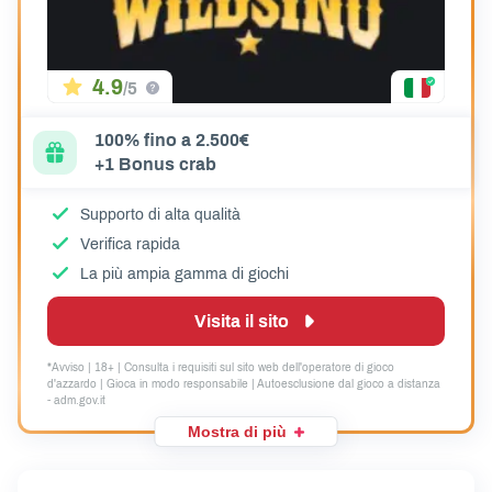
4.9
/5
100% fino a 2.500€
+1 Bonus crab
Supporto di alta qualità
Verifica rapida
La più ampia gamma di giochi
Visita il sito
*Avviso | 18+ | Consulta i requisiti sul sito web dell'operatore di gioco
d'azzardo | Gioca in modo responsabile | Autoesclusione dal gioco a distanza
- adm.gov.it
Mostra di più