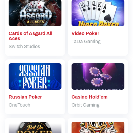
Cards of Asgard All
Video Poker
Aces
TaDa Gaming
Switch Studios
Russian Poker
Casino Hold'em
OneTouch
Orbit Gaming