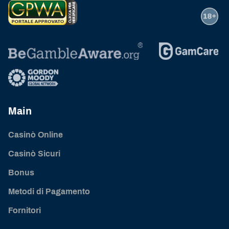
Main
Casinò Online
Casinò Sicuri
Bonus
Metodi di Pagamento
Fornitori