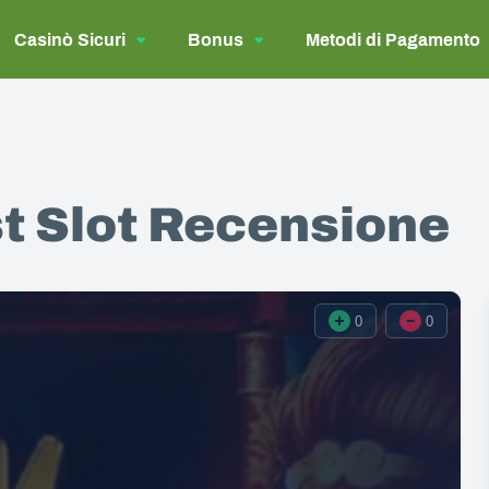
Casinò Sicuri
Bonus
Metodi di Pagamento
st Slot Recensione
0
0