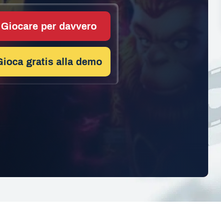
Giocare per davvero
Gioca gratis alla demo