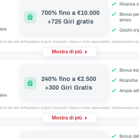
Ricarica 
700% fino a €10.000
Bonus per
amico
+725 Giri gratis
talia
Giochi cri
iti sul sito web dell'operatore di gioco d'azzardo | Gioca in modo responsabile | Autoesclusione da
Mostra di più
Bonus esc
240% fino a €2.500
Ricariche 
+300 Giri Gratis
Ampia sel
talia
iti sul sito web dell'operatore di gioco d'azzardo | Gioca in modo responsabile | Autoesclusione da
Mostra di più
Bonus del