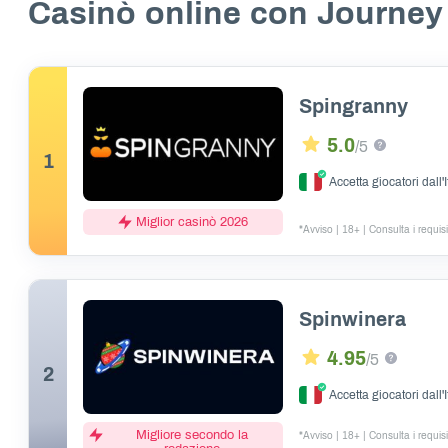
Casinò online con Journey 
Spingranny
5.0
/5
1
Accetta giocatori dall'I
Miglior casinò 2026
*Avviso | 18+ | Consulta i requis
Spinwinera
4.95
/5
2
Accetta giocatori dall'I
Migliore secondo la
*Avviso | 18+ | Consulta i requis