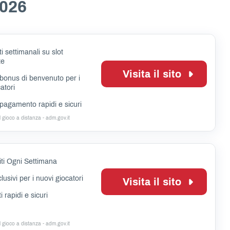
2026
ti settimanali su slot
te
Visita il sito
bonus di benvenuto per i
atori
 pagamento rapidi e sicuri
l gioco a distanza - adm.gov.it
iti Ogni Settimana
usivi per i nuovi giocatori
Visita il sito
rapidi e sicuri
l gioco a distanza - adm.gov.it