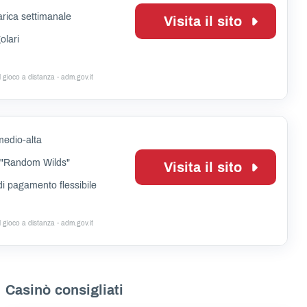
arica settimanale
Visita il sito
olari
l gioco a distanza - adm.gov.it
 medio-alta
 "Random Wilds"
Visita il sito
di pagamento flessibile
l gioco a distanza - adm.gov.it
Casinò consigliati