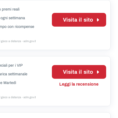
 premi reali
s ogni settimana
Visita il sito
empo con ricompense
l gioco a distanza - adm.gov.it
iali per i VIP
Visita il sito
arica settimanale
e Martedì
Leggi la recensione
l gioco a distanza - adm.gov.it