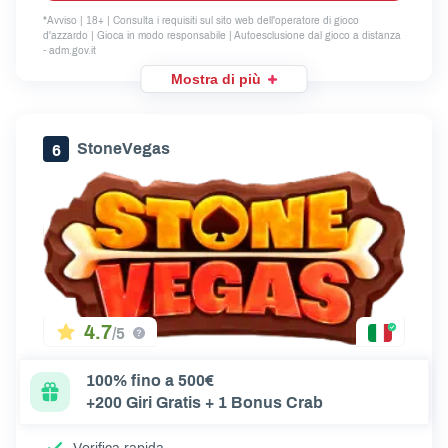
*Avviso | 18+ | Consulta i requisiti sul sito web dell'operatore di gioco
d'azzardo | Gioca in modo responsabile | Autoesclusione dal gioco a distanza
- adm.gov.it
Mostra di più
StoneVegas
6
4.7
/5
100% fino a 500€
+200 Giri Gratis + 1 Bonus Crab