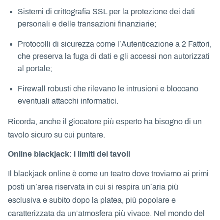
Sistemi di crittografia SSL per la protezione dei dati
personali e delle transazioni finanziarie;
Protocolli di sicurezza come l’Autenticazione a 2 Fattori,
che preserva la fuga di dati e gli accessi non autorizzati
al portale;
Firewall robusti che rilevano le intrusioni e bloccano
eventuali attacchi informatici.
Ricorda, anche il giocatore più esperto ha bisogno di un
tavolo sicuro su cui puntare.
Online blackjack: i limiti dei tavoli
Il blackjack online è come un teatro dove troviamo ai primi
posti un’area riservata in cui si respira un’aria più
esclusiva e subito dopo la platea, più popolare e
caratterizzata da un’atmosfera più vivace. Nel mondo del