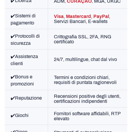
✔️Licenza
ADM,
CURAÇAO
, MGA, UKGC
✔️Sistemi di
Visa
,
Mastercard
,
PayPal
,
Servizi Bancari, E-wallets
pagamento
✔️Protocolli di
Crittografia SSL, 2FA, RNG
certificato
sicurezza
✔️Assistenza
24/7, multilingue, chat dal vivo
clienti
✔️Bonus e
Termini e condizioni chiari,
requisiti di puntata ragionevoli
promozioni
Recensioni positive degli utenti,
✔️Reputazione
certificazioni indipendenti
Fornitori software affidabili, RTP
✔️Giochi
elevato
✔️Gioco