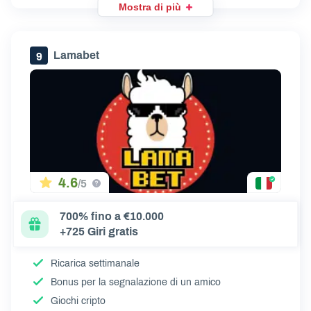
Mostra di più
Lamabet
9
4.6
/5
700% fino a €10.000
+725 Giri gratis
Ricarica settimanale
Bonus per la segnalazione di un amico
Giochi cripto