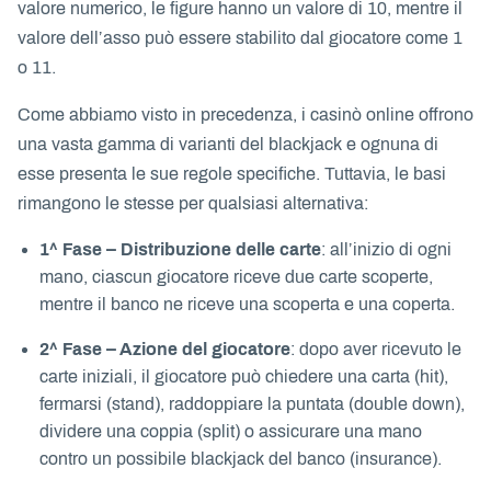
valore numerico, le figure hanno un valore di 10, mentre il
valore dell’asso può essere stabilito dal giocatore come 1
o 11.
Come abbiamo visto in precedenza, i casinò online offrono
una vasta gamma di varianti del blackjack e ognuna di
esse presenta le sue regole specifiche. Tuttavia, le basi
rimangono le stesse per qualsiasi alternativa:
1^ Fase – Distribuzione delle carte
: all’inizio di ogni
mano, ciascun giocatore riceve due carte scoperte,
mentre il banco ne riceve una scoperta e una coperta.
2^ Fase – Azione del giocatore
: dopo aver ricevuto le
carte iniziali, il giocatore può chiedere una carta (hit),
fermarsi (stand), raddoppiare la puntata (double down),
dividere una coppia (split) o assicurare una mano
contro un possibile blackjack del banco (insurance).