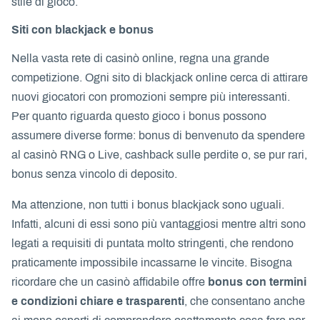
stile di gioco.
Siti con blackjack e bonus
Nella vasta rete di casinò online, regna una grande
competizione. Ogni sito di blackjack online cerca di attirare
nuovi giocatori con promozioni sempre più interessanti.
Per quanto riguarda questo gioco i bonus possono
assumere diverse forme: bonus di benvenuto da spendere
al casinò RNG o Live, cashback sulle perdite o, se pur rari,
bonus senza vincolo di deposito.
Ma attenzione, non tutti i bonus blackjack sono uguali.
Infatti, alcuni di essi sono più vantaggiosi mentre altri sono
legati a requisiti di puntata molto stringenti, che rendono
praticamente impossibile incassarne le vincite. Bisogna
ricordare che un casinò affidabile offre
bonus con termini
e condizioni chiare e trasparenti
, che consentano anche