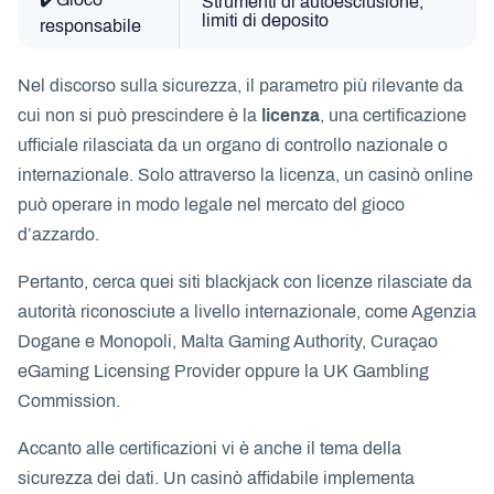
Strumenti di autoesclusione,
limiti di deposito
responsabile
Nel discorso sulla sicurezza, il parametro più rilevante da
cui non si può prescindere è la
licenza
, una certificazione
ufficiale rilasciata da un organo di controllo nazionale o
internazionale. Solo attraverso la licenza, un casinò online
può operare in modo legale nel mercato del gioco
d’azzardo.
Pertanto, cerca quei siti blackjack con licenze rilasciate da
autorità riconosciute a livello internazionale, come Agenzia
Dogane e Monopoli, Malta Gaming Authority, Curaçao
eGaming Licensing Provider oppure la UK Gambling
Commission.
Accanto alle certificazioni vi è anche il tema della
sicurezza dei dati. Un casinò affidabile implementa