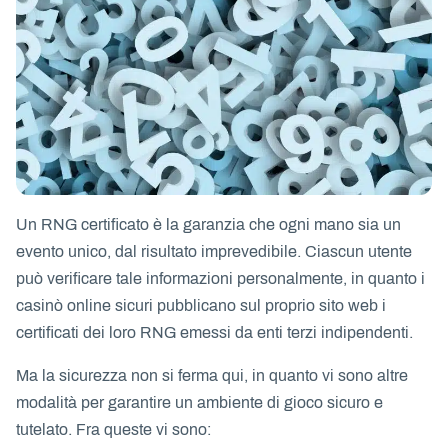
Un RNG certificato è la garanzia che ogni mano sia un
evento unico, dal risultato imprevedibile. Ciascun utente
può verificare tale informazioni personalmente, in quanto i
casinò online sicuri pubblicano sul proprio sito web i
certificati dei loro RNG emessi da enti terzi indipendenti.
Ma la sicurezza non si ferma qui, in quanto vi sono altre
modalità per garantire un ambiente di gioco sicuro e
tutelato. Fra queste vi sono: