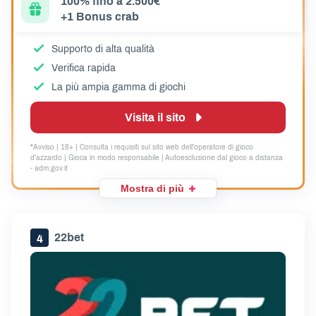
100% fino a 2.500€
+1 Bonus crab
Supporto di alta qualità
Verifica rapida
La più ampia gamma di giochi
Visita il sito
*Avviso | 18+ | Consulta i requisiti sul sito web dell'operatore di gioco
d'azzardo | Gioca in modo responsabile | Autoesclusione dal gioco a distanza
- adm.gov.it
Mostra di più
22bet
4