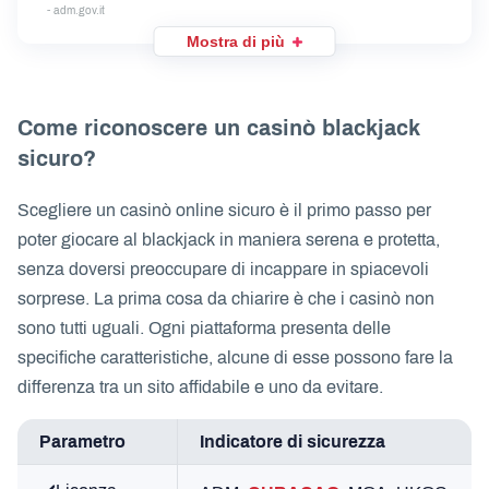
- adm.gov.it
Mostra di più
Come riconoscere un casinò blackjack
sicuro?
Scegliere un casinò online sicuro è il primo passo per
poter giocare al blackjack in maniera serena e protetta,
senza doversi preoccupare di incappare in spiacevoli
sorprese. La prima cosa da chiarire è che i casinò non
sono tutti uguali. Ogni piattaforma presenta delle
specifiche caratteristiche, alcune di esse possono fare la
differenza tra un sito affidabile e uno da evitare.
Parametro
Indicatore di sicurezza