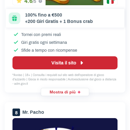
4.6
/5
100% fino a €500
+200 Giri Gratis + 1 Bonus crab
Tornei con premi reali
Giri gratis ogni settimana
Sfide a tempo con ricompense
Visita il sito
*Avviso | 18+ | Consulta i requisiti sul sito web dell'operatore di gioco
d'azzardo | Gioca in modo responsabile | Autoesclusione dal gioco a distanza
- adm.gov.it
Mostra di più
Mr. Pacho
8