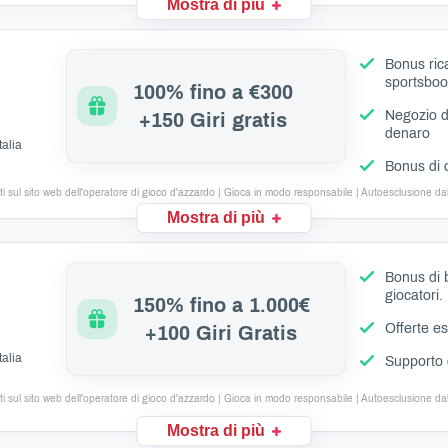
Mostra di più
Bonus rica
sportsbo
100% fino a €300
Negozio d
+150 Giri gratis
denaro
talia
Bonus di
iti sul sito web dell'operatore di gioco d'azzardo | Gioca in modo responsabile | Autoesclusione da
Mostra di più
Bonus di 
giocatori.
150% fino a 1.000€
Offerte es
+100 Giri Gratis
talia
Supporto c
iti sul sito web dell'operatore di gioco d'azzardo | Gioca in modo responsabile | Autoesclusione da
Mostra di più