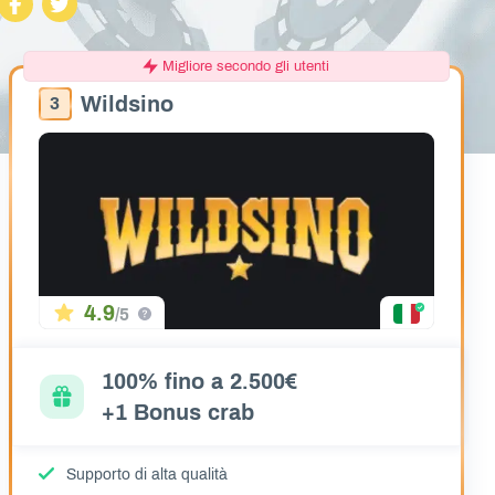
Migliore secondo gli utenti
Wildsino
3
4.9
/5
100% fino a 2.500€
+1 Bonus crab
Supporto di alta qualità