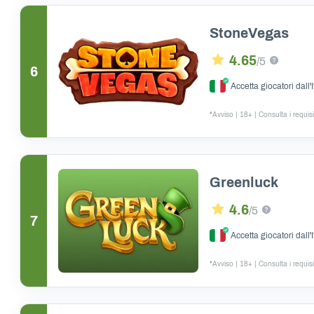
StoneVegas
4.65
/5
6
Accetta giocatori dall'I
*Avviso | 18+ | Consulta i requis
Greenluck
4.6
/5
7
Accetta giocatori dall'I
*Avviso | 18+ | Consulta i requis