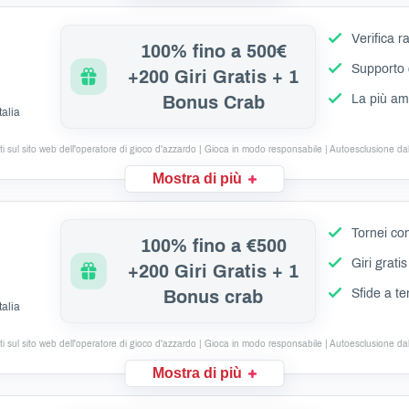
Verifica r
100% fino a 500€
Supporto d
+200 Giri Gratis + 1
Bonus Crab
La più am
talia
iti sul sito web dell'operatore di gioco d'azzardo | Gioca in modo responsabile | Autoesclusione da
Mostra di più
Tornei con
100% fino a €500
Giri grati
+200 Giri Gratis + 1
Bonus crab
Sfide a t
talia
iti sul sito web dell'operatore di gioco d'azzardo | Gioca in modo responsabile | Autoesclusione da
Mostra di più