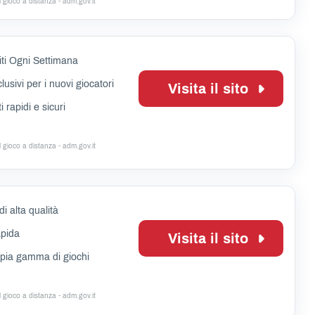
l gioco a distanza - adm.gov.it
iti Ogni Settimana
usivi per i nuovi giocatori
Visita il sito
rapidi e sicuri
l gioco a distanza - adm.gov.it
i alta qualità
apida
Visita il sito
pia gamma di giochi
l gioco a distanza - adm.gov.it