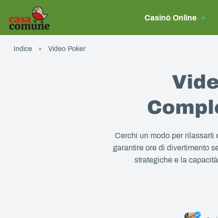
Casinò Online
Indice
Video Poker
»
Vide
Comple
Cerchi un modo per rilassarti e
garantire ore di divertimento se
strategiche e la capacità