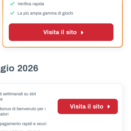
Verifica rapida
La più ampia gamma di giochi
Visita il sito
ggio 2026
ti settimanali su slot
te
Visita il sito
bonus di benvenuto per i
atori
 pagamento rapidi e sicuri