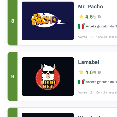
Mr. Pacho
4.6
/5
8
Accetta giocatori dall'I
*Avviso | 18+ | Consulta i requis
Lamabet
4.6
/5
9
Accetta giocatori dall'I
*Avviso | 18+ | Consulta i requis